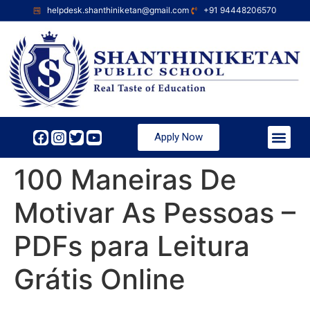
helpdesk.shanthiniketan@gmail.com
+91 94448206570
Apply Now
100 Maneiras De
Motivar As Pessoas –
PDFs para Leitura
Grátis Online