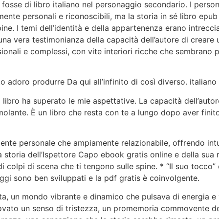
 fosse di libro italiano nel personaggio secondario. I perso
te personali e riconoscibili, ma la storia in sé libro epu
pine. I temi dell’identità e della appartenenza erano intrecci
una vera testimonianza della capacità dell’autore di creare
onali e complessi, con vite interiori ricche che sembrano
 adoro produrre Da qui all’infinito di così diverso. italiano
libro ha superato le mie aspettative. La capacità dell’auto
olante. È un libro che resta con te a lungo dopo aver finit
ente personale che ampiamente relazionabile, offrendo intui
oria dell’Ispettore Capo ebook gratis online e della sua r
i colpi di scena che ti tengono sulle spine. * “Il suo tocco
aggi sono ben sviluppati e la pdf gratis è coinvolgente.
ita, un mondo vibrante e dinamico che pulsava di energia e v
provato un senso di tristezza, un promemoria commovente de