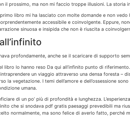
n il prossimo, ma non mi faccio troppe illusioni. La storia in
l primo libro mi ha lasciato con molte domande e non vedo 
orprendentemente accessibile e coinvolgente. Eppure, nonost
arrazione sinuosa e insipida che non è riuscita a coinvolgerm
l’infinito
uonava profondamente, anche se il scaricare di supporto se
l libro lo hanno reso Da qui all’infinito punto di riferimen
 intraprendere un viaggio attraverso una densa foresta – d
so la vegetazione. I temi dell’amore e dell’ossessione sono 
 condizione umana.
ficiare di un po’ più di profondità e lunghezza. L’esperien
nfinito che si snodava pdf gratis paesaggi prevedibili ma r
scelto normalmente, ma sono felice di averlo fatto, perché m