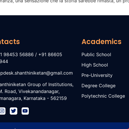
peranza, una sensazione che la storia sarebbe rimasta, un pr
tacts
Academics
1 98453 56886 / +91 86605
Public School
944
High School
lpdesk.shanthiniketan@gmail.com
Pre-University
anthiniketan Group of Institutions,
Degree College
M. Road, Vivekanandanagar,
Polytechnic College
managara, Karnataka - 562159