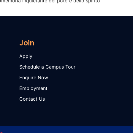
omemoria inquietante del potere dello spirito
Join
Apply
Schedule a Campus Tour
Enquire Now
Employment
Contact Us