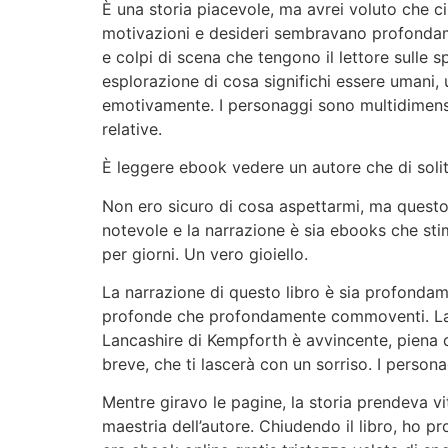
È una storia piacevole, ma avrei voluto che ci
motivazioni e desideri sembravano profondamen
e colpi di scena che tengono il lettore sulle s
esplorazione di cosa significhi essere umani, 
emotivamente. I personaggi sono multidimensi
relative.
È leggere ebook vedere un autore che di solito
Non ero sicuro di cosa aspettarmi, ma questo 
notevole e la narrazione è sia ebooks che stim
per giorni. Un vero gioiello.
La narrazione di questo libro è sia profondam
profonde che profondamente commoventi. La st
Lancashire di Kempforth è avvincente, piena d
breve, che ti lascerà con un sorriso. I person
Mentre giravo le pagine, la storia prendeva v
maestria dell’autore. Chiudendo il libro, ho 