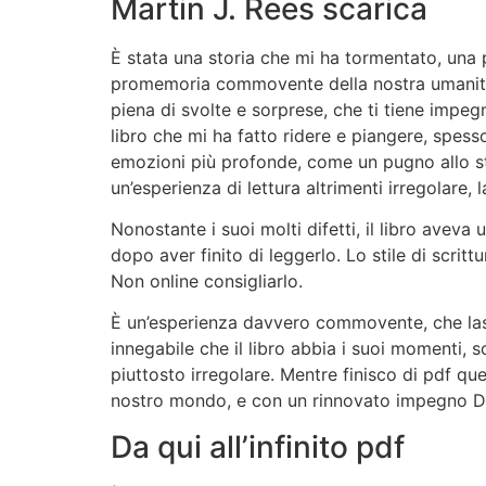
Martin J. Rees scarica
È stata una storia che mi ha tormentato, una p
promemoria commovente della nostra umanità 
piena di svolte e sorprese, che ti tiene impegn
libro che mi ha fatto ridere e piangere, spes
emozioni più profonde, come un pugno allo sto
un’esperienza di lettura altrimenti irregolare,
Nonostante i suoi molti difetti, il libro avev
dopo aver finito di leggerlo. Lo stile di scritt
Non online consigliarlo.
È un’esperienza davvero commovente, che lasce
innegabile che il libro abbia i suoi momenti, s
piuttosto irregolare. Mentre finisco di pdf qu
nostro mondo, e con un rinnovato impegno Da q
Da qui all’infinito pdf