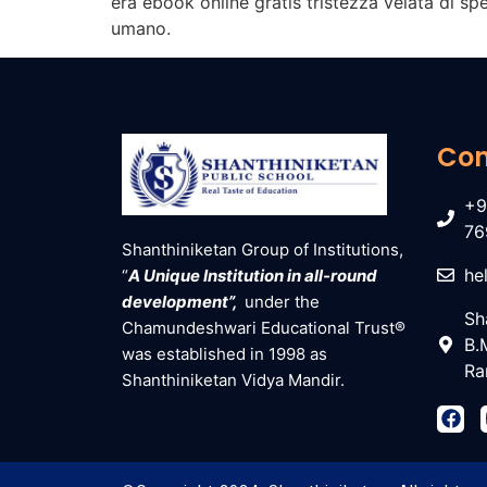
era ebook online gratis tristezza velata di s
umano.
Con
+9
76
Shanthiniketan Group of Institutions,
he
“
A Unique Institution in all-round
development”,
under the
Sh
Chamundeshwari Educational Trust®
B.
was established in 1998 as
Ra
Shanthiniketan Vidya Mandir.