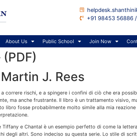
helpdesk.shanthin
+91 98453 56886 /
About Us
Public School
Join Now
Cont
– (PDF)
: Martin J. Rees
o a correre rischi, e a spingere i confini di ciò che era pos
te, ma anche frustrante. Il libro è un trattamento visivo, ma 
 libro fosse probabilmente molto simile alla mia reazione 
erpretazione.
 Tiffany e Chantal è un esempio perfetto di come la lettera
hi degli altri. Sono indeciso su questa serie. Lo stile di scri