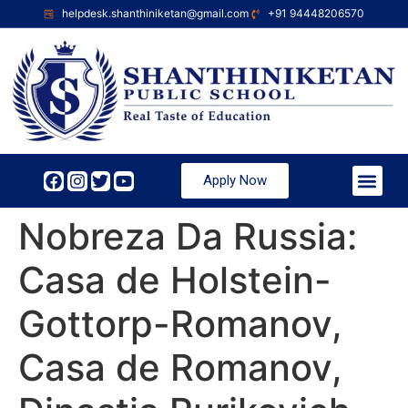
helpdesk.shanthiniketan@gmail.com
+91 94448206570
Apply Now
Nobreza Da Russia:
Casa de Holstein-
Gottorp-Romanov,
Casa de Romanov,