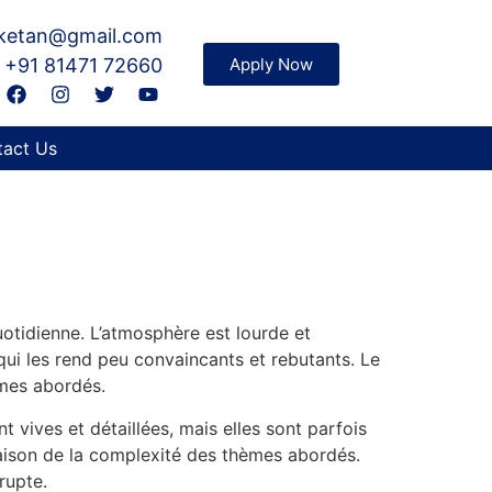
iketan@gmail.com
 +91 81471 72660
Apply Now
act Us
uotidienne. L’atmosphère est lourde et
qui les rend peu convaincants et rebutants. Le
èmes abordés.
t vives et détaillées, mais elles sont parfois
n raison de la complexité des thèmes abordés.
rupte.