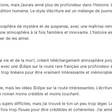
otions, mais j’aurais aimé plus de profondeur dans l’histoire
ition humaine. Le style d’écriture est un mélange de journal
tmosphère de mystère et de suspense, avec une maîtrise rema
e atmosphère à la fois familière et innovante. L’histoire e
er de les aimer.
 la vie et de la mort, créant téléchargement atmosphère poig
 avec une Œdipe sur la route rare français une profondeur
 trop linéaire pour être vraiment intéressante et mémorable p
e, mais les idées Œdipe sur la route intéressantes. L’écritu
e le roman moins crédible et moins touchant.
s sujets difficiles, mais j’ai trouvé le ton un peu trop lége
rfois trop floues pour être crédibles et cohérentes. J’ai ai