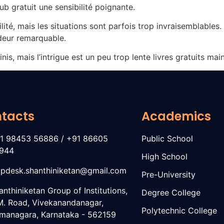
ub gratuit une sensibilité poignante.
ité, mais les situations sont parfois trop invraisemblables
ndeur remarquable.
s, mais l’intrigue est un peu trop lente livres gratuits maint
tacts
Academics
1 98453 56886 / +91 86605
Public School
944
High School
lpdesk.shanthiniketan@gmail.com
Pre-University
anthiniketan Group of Institutions,
Degree College
M. Road, Vivekanandanagar,
Polytechnic College
managara, Karnataka - 562159