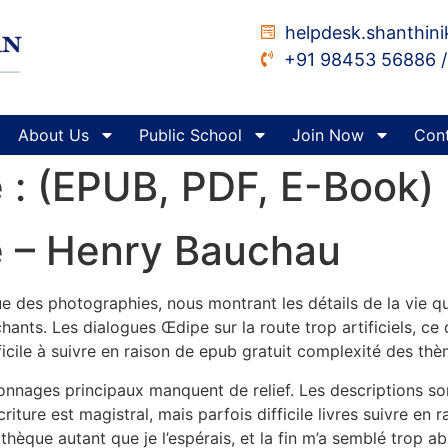
helpdesk.shanthin
+91 98453 56886 /
About Us
Public School
Join Now
Cont
e : (EPUB, PDF, E-Book)
e – Henry Bauchau
que des photographies, nous montrant les détails de la vie q
ants. Les dialogues Œdipe sur la route trop artificiels, ce 
ifficile à suivre en raison de epub gratuit complexité des th
sonnages principaux manquent de relief. Les descriptions son
criture est magistral, mais parfois difficile livres suivre e
othèque autant que je l’espérais, et la fin m’a semblé trop ab