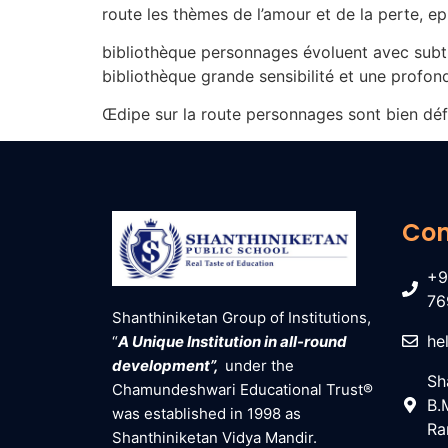
route les thèmes de l’amour et de la perte, ep
bibliothèque personnages évoluent avec subtil
bibliothèque grande sensibilité et une profo
Œdipe sur la route personnages sont bien défini
Con
+9
76
Shanthiniketan Group of Institutions,
he
“
A Unique Institution in all-round
development”,
under the
Sh
Chamundeshwari Educational Trust®
B.
was established in 1998 as
Ra
Shanthiniketan Vidya Mandir.