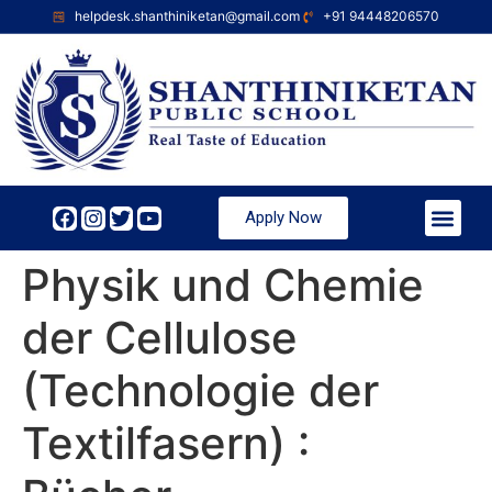
helpdesk.shanthiniketan@gmail.com
+91 94448206570
Apply Now
Physik und Chemie
der Cellulose
(Technologie der
Textilfasern) :