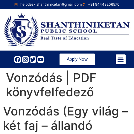
helpdesk.shanthiniketan@gmail.com
+91 94448206570
Apply Now
Vonzódás | PDF
könyvfelfedező
Vonzódás (Egy világ –
két faj – állandó