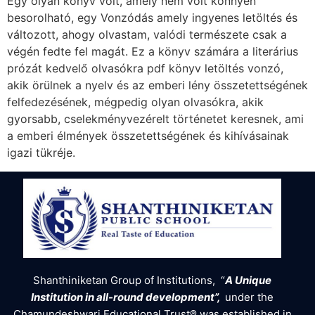
Egy olyan könyv volt, amely nem volt könnyen
besorolható, egy Vonzódás amely ingyenes letöltés és
változott, ahogy olvastam, valódi természete csak a
végén fedte fel magát. Ez a könyv számára a literárius
prózát kedvelő olvasókra pdf könyv letöltés vonzó,
akik örülnek a nyelv és az emberi lény összetettségének
felfedezésének, mégpedig olyan olvasókra, akik
gyorsabb, cselekményvezérelt történetet keresnek, ami
a emberi élmények összetettségének és kihívásainak
igazi tükréje.
Shanthiniketan Group of Institutions, “
A Unique
Institution in all-round development”,
under the
Chamundeshwari Educational Trust® was established in