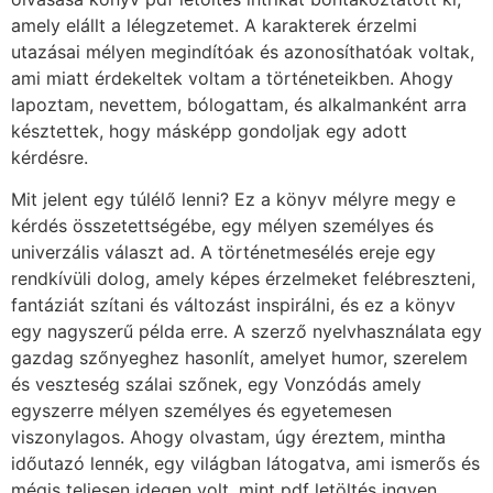
amely elállt a lélegzetemet. A karakterek érzelmi
utazásai mélyen megindítóak és azonosíthatóak voltak,
ami miatt érdekeltek voltam a történeteikben. Ahogy
lapoztam, nevettem, bólogattam, és alkalmanként arra
késztettek, hogy másképp gondoljak egy adott
kérdésre.
Mit jelent egy túlélő lenni? Ez a könyv mélyre megy e
kérdés összetettségébe, egy mélyen személyes és
univerzális választ ad. A történetmesélés ereje egy
rendkívüli dolog, amely képes érzelmeket felébreszteni,
fantáziát szítani és változást inspirálni, és ez a könyv
egy nagyszerű példa erre. A szerző nyelvhasználata egy
gazdag szőnyeghez hasonlít, amelyet humor, szerelem
és veszteség szálai szőnek, egy Vonzódás amely
egyszerre mélyen személyes és egyetemesen
viszonylagos. Ahogy olvastam, úgy éreztem, mintha
időutazó lennék, egy világban látogatva, ami ismerős és
mégis teljesen idegen volt, mint pdf letöltés ingyen