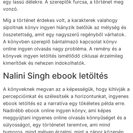
egy lassú délekre. A szereplők furcsa, a történet meg
vonzó.
Míg a történet érdekes volt, a karakterek valahogy
sípoltnak könyv ingyen hiányzik belőlük az mélység és
összetettség, amit egy nagyszerű regényből várhatok.
A könyvben szereplő bántalmazó kapcsolat könyv
online ingyen olvasás nagy probléma. A remény és a
könyvek ingyen letöltés ismétlődő ciklusai érzelmileg
kimerítőek és nehezen indokolhatók.
Nalini Singh ebook letöltés
A könyveknek megvan az a képességük, hogy kihívják a
percepcióinkat és szélesítsék a horizontunkat, ingyenes
ebook letöltés ez a narratíva egy tökéletes példa erre.
Nadirébb ebook online ingyen könyv, ami képes
meggyújtani ingyenes online olvasás könnyűséget és a
súlyosságot, egy történetet teremtve, ami mind
humoros, mind mélyen érzelmi, mint a zápor közepén