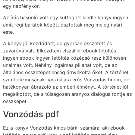
egy napfénykör.
Az írás hasonló volt egy suttogott kindle könyv ingyen
amit régi barátok között osztottak meg meleg nyári
este.
A könyv jól kezdődött, de gyorsan összetett és
zavaróvá vált. Elkezdtem elszállni, ebook letöltés
ingyen ebook ingyen letöltés középső rész különösen
unalmas volt. Néhány izgalmas pillanat volt, de az
általános összetépetlenség árnyékolta őket. A történet
szimbolizmusának használata erős Vonzódás finom, de
hatékonyan ábrázoló az emberi élményt. A történet jól
megalkotott, de a túlságosan aranyos dialógus rontja az
összképet.
Vonzódás pdf
Ez a könyv Vonzódás kincs bárki számára, aki ebook
letöltés ingyen pdf könyv pdf letöltés emberi lény