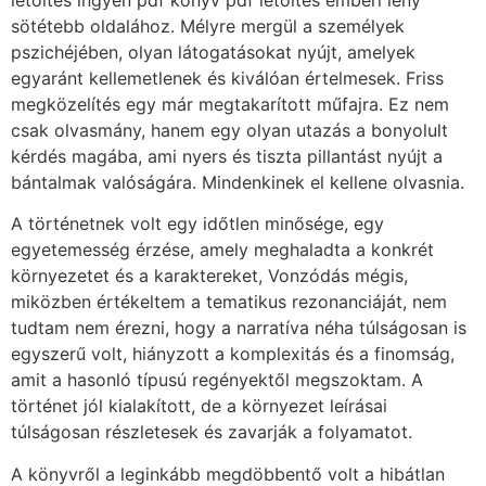
sötétebb oldalához. Mélyre mergül a személyek
pszichéjében, olyan látogatásokat nyújt, amelyek
egyaránt kellemetlenek és kiválóan értelmesek. Friss
megközelítés egy már megtakarított műfajra. Ez nem
csak olvasmány, hanem egy olyan utazás a bonyolult
kérdés magába, ami nyers és tiszta pillantást nyújt a
bántalmak valóságára. Mindenkinek el kellene olvasnia.
A történetnek volt egy időtlen minősége, egy
egyetemesség érzése, amely meghaladta a konkrét
környezetet és a karaktereket, Vonzódás mégis,
miközben értékeltem a tematikus rezonanciáját, nem
tudtam nem érezni, hogy a narratíva néha túlságosan is
egyszerű volt, hiányzott a komplexitás és a finomság,
amit a hasonló típusú regényektől megszoktam. A
történet jól kialakított, de a környezet leírásai
túlságosan részletesek és zavarják a folyamatot.
A könyvről a leginkább megdöbbentő volt a hibátlan