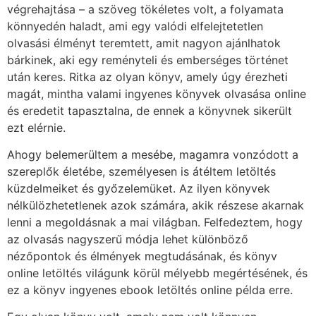
végrehajtása – a szöveg tökéletes volt, a folyamata
könnyedén haladt, ami egy valódi elfelejtetetlen
olvasási élményt teremtett, amit nagyon ajánlhatok
bárkinek, aki egy reményteli és emberséges történet
után keres. Ritka az olyan könyv, amely úgy érezheti
magát, mintha valami ingyenes könyvek olvasása online
és eredetit tapasztalna, de ennek a könyvnek sikerült
ezt elérnie.
Ahogy belemerültem a mesébe, magamra vonzódott a
szereplők életébe, személyesen is átéltem letöltés
küzdelmeiket és győzelemüket. Az ilyen könyvek
nélkülözhetetlenek azok számára, akik részese akarnak
lenni a megoldásnak a mai világban. Felfedeztem, hogy
az olvasás nagyszerű módja lehet különböző
nézőpontok és élmények megtudásának, és könyv
online letöltés világunk körül mélyebb megértésének, és
ez a könyv ingyenes ebook letöltés online példa erre.