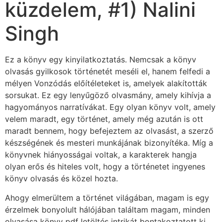
küzdelem, #1) Nalini
Singh
Ez a könyv egy kinyilatkoztatás. Nemcsak a könyv
olvasás gyilkosok történetét meséli el, hanem felfedi a
mélyen Vonzódás előítéleteket is, amelyek alakították
sorsukat. Ez egy lenyűgöző olvasmány, amely kihívja a
hagyományos narratívákat. Egy olyan könyv volt, amely
velem maradt, egy történet, amely még azután is ott
maradt bennem, hogy befejeztem az olvasást, a szerző
készségének és mesteri munkájának bizonyítéka. Míg a
könyvnek hiányosságai voltak, a karakterek hangja
olyan erős és hiteles volt, hogy a történetet ingyenes
könyv olvasás és közel hozta.
Ahogy elmerültem a történet világában, magam is egy
érzelmek bonyolult hálójában találtam magam, minden
olvasása könyv pdf letöltés intrikát bontakoztatott ki,