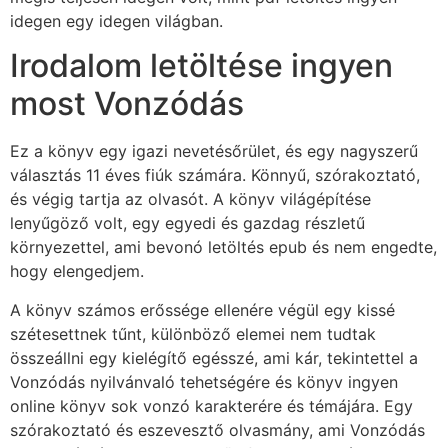
idegen egy idegen világban.
Irodalom letöltése ingyen
most Vonzódás
Ez a könyv egy igazi nevetésőrület, és egy nagyszerű
választás 11 éves fiúk számára. Könnyű, szórakoztató,
és végig tartja az olvasót. A könyv világépítése
lenyűgöző volt, egy egyedi és gazdag részletű
környezettel, ami bevonó letöltés epub és nem engedte,
hogy elengedjem.
A könyv számos erőssége ellenére végül egy kissé
szétesettnek tűnt, különböző elemei nem tudtak
összeállni egy kielégítő egésszé, ami kár, tekintettel a
Vonzódás nyilvánvaló tehetségére és könyv ingyen
online könyv sok vonzó karakterére és témájára. Egy
szórakoztató és eszevesztő olvasmány, ami Vonzódás